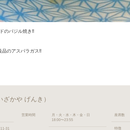
のバジル焼き‼️
品のアスパラガス‼️
いざかや げんき）
営業時間
月・火・水・木・金・日
座席数
18:00〜23:55
特徴
1-31